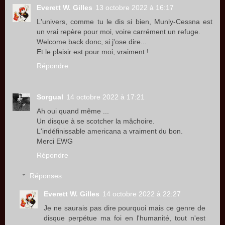
Everett W. Gilles
13 octobre 2022 à 16:17
L'univers, comme tu le dis si bien, Munly-Cessna est
un vrai repère pour moi, voire carrément un refuge.
Welcome back donc, si j'ose dire...
Et le plaisir est pour moi, vraiment !
Répondre
Sorgual
14 octobre 2022 à 17:21
Ah oui quand même ...
Un disque à se scotcher la mâchoire.
L'indéfinissable americana a vraiment du bon.
Merci EWG
Répondre
Réponses
Everett W. Gilles
14 octobre 2022 à 22:27
Je ne saurais pas dire pourquoi mais ce genre de
disque perpétue ma foi en l'humanité, tout n'est