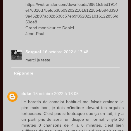
https://wetransfer.com/downloads/8961fc55d1914
ef76310d7befdb38b0920221016122854/694d390
9a452b97ac82b530c57eb9f8520221016122855/d
50de8
Grand monsieur ce Daniel...
Jean-Paul
Sorgual
16 octobre 2022 à 17:48
merci je teste
Répondre
duke
15 octobre 2022 à 18:05
Le baratin de camelot habituel me faisait craindre le
pire mais bon, je dois m'incliner devant tes arguties
tortueuses. C'est pas si foutraque que ça en fait, il y a
un parti pris de sortir un disque en format vinyle 20
minutes 8 chansons de 4 à 6 minutes, c'est bien