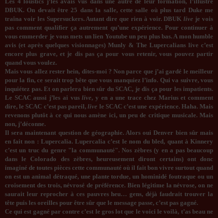
Les 4 loustics j’les avais vus dans une autre de leur formation, l’illustre
DBUK. On devait être 25 dans la salle, cette salle où plus tard Duke me
traîna voir les Supersuckers. Autant dire que rien à voir. DBUK
live
je vois
pas comment qualifier ça autrement qu’une expérience. Pour continuer à
vous emmerder je vous mets un lien Youtube un peu plus bas. A mon humble
avis (et après quelques visionnages) Munly & The Lupercalians live c’est
encore plus grave, et je dis pas ça pour vous retenir, vous pouvez partir
quand vous voulez.
Mais vous allez rester hein, dites-moi ? Non parce que j’ai gardé le meilleur
pour la fin, ce serait trop bête que vous manquiez l’info. Qui va suivre, vous
inquiétez pas. Et on parlera bien sûr du SCAC, je dis ça pour les impatients.
Le SCAC aussi j’les ai vus
live
, y en a une trace chez Marius et comment
dire, le SCAC c’est pas pareil,
live
le SCAC c’est une expérience. Haha. Mais
revenons plutôt à ce qui nous amène ici, un peu de critique musicale. Mais
non, j’déconne.
Il sera maintenant question de géographie. Alors oui Denver bien sûr mais
en fait non : Lupercalia. Lupercalia c’est le nom du bled, quant à Kinnery
c’est un truc du genre "la communauté". Nos zèbres (y en a pas beaucoup
dans le Colorado des zèbres, heureusement diront certains) ont donc
imaginé de toutes pièces cette communauté où il fait bon vivre surtout quand
on est un animal détraqué, une plante tordue, un hominidé foutraque ou un
croisement des trois, névrosé de préférence. Bien légitime la névrose, on ne
saurait leur reprocher à ces pauvres heu… gens, déjà faudrait trouver la
tête puis les oreilles pour être sûr que le message passe, c’est pas gagné.
Ce qui est gagné par contre c’est le gros lot que le voici le voilà, t’as beau ne