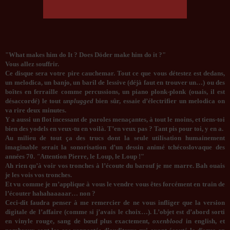
"What makes him do It ? Does Döder make him do it ?"
Vous allez souffrir.
Ce disque sera votre pire cauchemar. Tout ce que vous détestez est dedans,
un melodica, un banjo, un baril de lessive (déjà faut en trouver un…) ou des
boîtes en ferraille comme percussions, un piano plonk-plonk (ouais, il est
désaccordé) le tout
unplugged
bien sûr, essaie d’électrifier un melodica on
va rire deux minutes.
Y a aussi un flot incessant de paroles menaçantes, à tout le moins, et tiens-toi
bien des yodels en veux-tu en voilà. T’en veux pas ? Tant pis pour toi, y en a.
Au milieu de tout ça des trucs dont la seule utilisation humainement
imaginable serait la sonorisation d’un dessin animé tchécoslovaque des
années 70.
"
Attention Pierre, le Loup, le Loup !"
Ah rien qu’à voir vos tronches à l’écoute du barouf je me marre. Bah ouais
je les vois vos tronches.
Et vu comme je m’applique à vous le vendre vous êtes forcément en train de
l’écouter hahahaaaaar… non ?
Ceci-dit faudra penser à me remercier de ne vous infliger que la version
digitale de l’affaire (comme si j’avais le choix…). L’objet est d’abord sorti
en vinyle rouge, sang de bœuf plus exactement,
oxenblood
in english, et