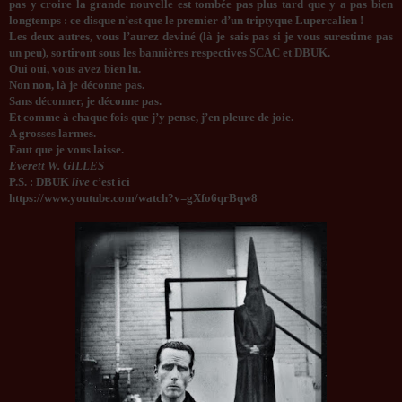
pas y croire la grande nouvelle est tombée pas plus tard que y a pas bien
longtemps : ce disque n’est que le premier d’un triptyque Lupercalien !
Les deux autres, vous l’aurez deviné (là je sais pas si je vous surestime pas
un peu), sortiront sous les bannières respectives SCAC et DBUK.
Oui oui, vous avez bien lu.
Non non, là je déconne pas.
Sans déconner, je déconne pas.
Et comme à chaque fois que j’y pense, j’en pleure de joie.
A grosses larmes.
Faut que je vous laisse.
Everett W. GILLES
P.S. : DBUK
live
c’est ici
https://www.youtube.com/watch?
v=gXfo6qrBqw8