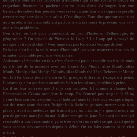
nombreux sont les cas rapportés d’auditeurs qui ayant écouté le disque en
regardant fixement sa pochette ont vu leurs dents s’allonger, leur vue
baisser, des sabots leur pousser vous savez où puis leur enveloppe corporelle
terrestre exploser dans leur salon. C’est dingue. Faut dire que sur ces trucs
auto-produits les mecs oublient parfois le sticker censé te prévenir que va y
avoir des problèmes.
Bon allez, on fait quoi maintenant, un peu d’histoire, d’ethnologie, de
géographie ? On reparle de
Pierre et le Loup
? Le Loup qui a essayé de
manger votre petit chat ? Vous inquiétez pas Rebecca s’occupe de tout.
Rebecca c’est bien la seule trace d’humanité que vous trouverez dans ces 40
minutes, un comble pour une vétérinaire.
Assistante vétérinaire en fait, c’est sûrement pour arrondir ses fins de mois
qu’elle fait de la musique avec son fiancé Jay Munly, alias Munly, alias
Munly-Munly, alias Munly J Munly, alias Munly the 32rd. Rebecca et Munly
ont fait les beaux jours d’environ 80 groupes différents, j’exagère à peine.
L’avantage c’est que leurs membres étaient les mêmes, je réduis à peine.
Là il ne leur en reste que 3 si je sais compter. Et comme à chaque fois
Pentacoast et Cessna sont dans le coup. On l’entend pas trop ici le Slim,
j’aime bien son contre-point vocal habituel mais là il est trop occupé à taper
sur des trucs pour chanter. Dwight lui à lâché sa guitare, mettez-vous à sa
place y avait un melodica qui traînait par là… Enfin, y a quand même un
peu de guitare mais j’ai du mal à discerner qui en joue. Y a aussi un truc qui
ressemble à une basse mais si ça se trouve c’est un synthé ce qui ferait que je
vous raconte des conneries depuis le début. On va faire comme si de rien
n’était.