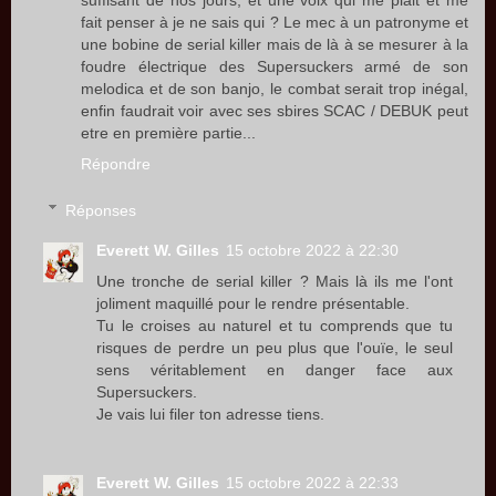
suffisant de nos jours, et une voix qui me plait et me
fait penser à je ne sais qui ? Le mec à un patronyme et
une bobine de serial killer mais de là à se mesurer à la
foudre électrique des Supersuckers armé de son
melodica et de son banjo, le combat serait trop inégal,
enfin faudrait voir avec ses sbires SCAC / DEBUK peut
etre en première partie...
Répondre
Réponses
Everett W. Gilles
15 octobre 2022 à 22:30
Une tronche de serial killer ? Mais là ils me l'ont
joliment maquillé pour le rendre présentable.
Tu le croises au naturel et tu comprends que tu
risques de perdre un peu plus que l'ouïe, le seul
sens véritablement en danger face aux
Supersuckers.
Je vais lui filer ton adresse tiens.
Everett W. Gilles
15 octobre 2022 à 22:33