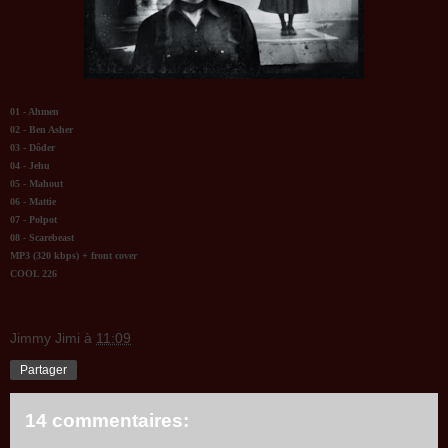
01 - Ahmen
02 - Ben Asher
03 - Dôder
04 - Jehu
05 - Mahout
06 - Mattie
07 - Polpot
08 - Scarebeast
MP3 (320 kbps) + front cover
COOL 226
Jimmy Jimi
à
11:09
Partager
14 commentaires: